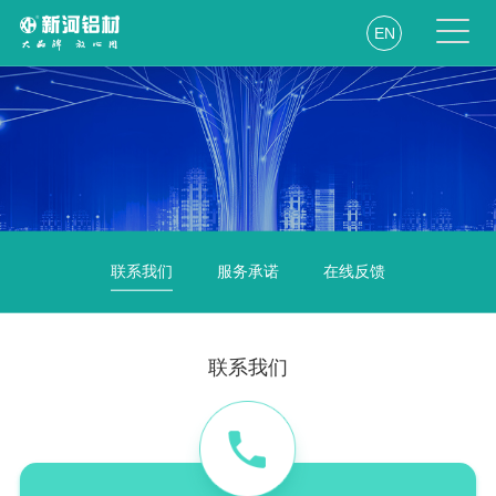
EN
联系我们
服务承诺
在线反馈
联系我们